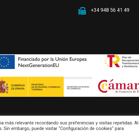
+34 948 56 41 49
ia más relevante recordando sus preferencias y visitas repetidas. Al
s. Sin embargo, puede visitar "Configuración de cookies" para