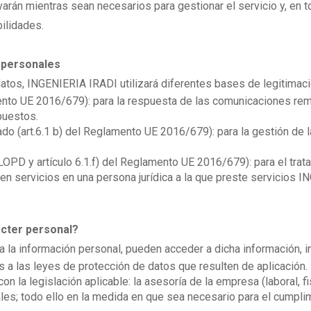
n mientras sean necesarios para gestionar el servicio y, en tod
ilidades.
s personales
 datos, INGENIERIA IRADI utilizará diferentes bases de legitimaci
ento UE 2016/679): para la respuesta de las comunicaciones rem
puestos.
ado (art.6.1 b) del Reglamento UE 2016/679): para la gestión de 
a LOPD y artículo 6.1.f) del Reglamento UE 2016/679): para el tra
 servicios en una persona jurídica a la que preste servicios I
ácter personal?
 la información personal, pueden acceder a dicha información, i
a las leyes de protección de datos que resulten de aplicación.
la legislación aplicable: la asesoría de la empresa (laboral, fisc
rales; todo ello en la medida en que sea necesario para el cumplim