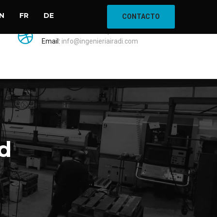
N
FR
DE
CONTACTO
Tel:
+34 948 56 48 61
| Fax +34 948 56 41 49
Email:
info@ingenieriairadi.com
ad