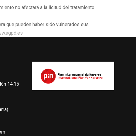
ento no afectará a la licitud del tratamiento
dera que pueden haber sido vulnerados sus
ww.agpd.es
llón 14,15
rra)
com