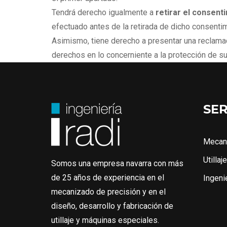
Tendrá derecho igualmente a
retirar el consent
efectuado antes de la retirada de dicho consentim
Asimismo, tiene derecho a presentar una reclama
derechos en lo concerniente a la protección de s
SER
Mecan
Utillaje
Somos una empresa navarra con más
de 25 años de experiencia en el
Ingeni
mecanizado de precisión y en el
diseño, desarrollo y fabricación de
utillaje y máquinas especiales.