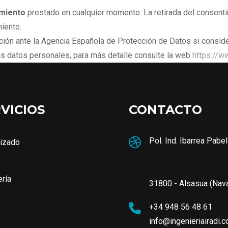
imiento
prestado en cualquier momento. La retirada del consentimi
iento.
ción ante la Agencia Española de Protección de Datos si consi
us datos personales, para más detalle consulte la web
https://w
VICIOS
CONTACTO
Pol. Ind. Ibarrea Pabe
izado
ería
31800 - Alsasua (Nava
+34 948 56 48 61
info@ingenieriairadi.