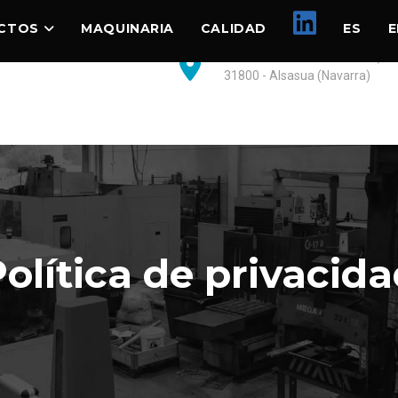
CTOS
MAQUINARIA
CALIDAD
ES
E
Pol. Ind. Ibarrea Pabellón 14,15
31800 - Alsasua (Navarra)
olítica de privacid